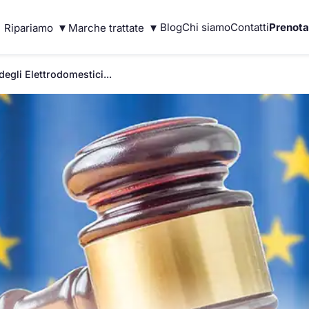
▾
▾
Blog
Chi siamo
Contatti
Prenota
Ripariamo
Marche trattate
degli Elettrodomestici...