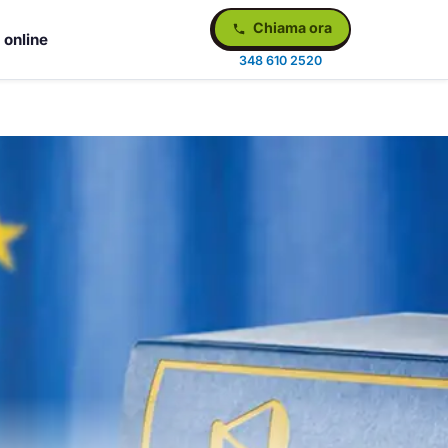
Chiama ora
 online
348 610 2520