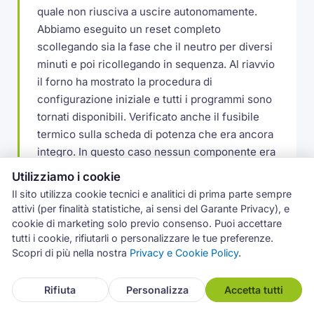
quale non riusciva a uscire autonomamente.
Abbiamo eseguito un reset completo
scollegando sia la fase che il neutro per diversi
minuti e poi ricollegando in sequenza. Al riavvio
il forno ha mostrato la procedura di
configurazione iniziale e tutti i programmi sono
tornati disponibili. Verificato anche il fusibile
termico sulla scheda di potenza che era ancora
integro. In questo caso nessun componente era
guasto: lo sbalzo di tensione aveva solo
Utilizziamo i cookie
mandato in crash il firmware. Consigliato al
Il sito utilizza cookie tecnici e analitici di prima parte sempre
cliente di collegare il forno a una presa con
attivi (per finalità statistiche, ai sensi del Garante Privacy), e
protezione da sovratensione.
cookie di marketing solo previo consenso. Puoi accettare
tutti i cookie, rifiutarli o personalizzare le tue preferenze.
Scopri di più nella nostra
Privacy e Cookie Policy
.
Lavatrice Bosch con pompa che gira ma non
scarica
Rifiuta
Personalizza
Accetta tutti
Da un cliente di Rapallo, la pompa di scarico