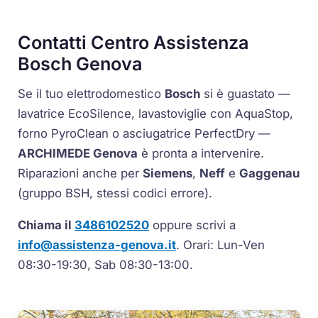
Contatti Centro Assistenza
Bosch Genova
Se il tuo elettrodomestico
Bosch
si è guastato —
lavatrice
EcoSilence
, lavastoviglie con
AquaStop
,
forno
PyroClean
o asciugatrice
PerfectDry
—
ARCHIMEDE Genova
è pronta a intervenire.
Riparazioni anche per
Siemens
,
Neff
e
Gaggenau
(gruppo BSH, stessi codici errore).
Chiama il
3486102520
oppure scrivi a
info@assistenza-genova.it
. Orari: Lun-Ven
08:30-19:30, Sab 08:30-13:00.