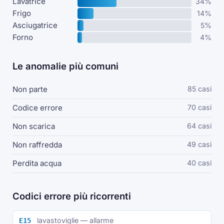
Lavatrice
34%
Frigo
14%
Asciugatrice
5%
Forno
4%
Le anomalie più comuni
Non parte
85 casi
Codice errore
70 casi
Non scarica
64 casi
Non raffredda
49 casi
Perdita acqua
40 casi
Codici errore più ricorrenti
lavastoviglie — allarme
E15