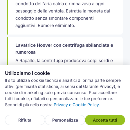
condotto dell'aria calda e rimbalzava a ogni
passaggio della ventola. Estratta la moneta dal
condotto senza smontare componenti
aggiuntivi. Rumore eliminato.
Lavatrice Hoover con centrifuga sbilanciata e
rumorosa
A Rapallo, la centrifuga produceva colpi sordi e
ritmici come se qualcosa sbattesse all'interno
Utilizziamo i cookie
della macchina. Il contrappeso anteriore in
Il sito utilizza cookie tecnici e analitici di prima parte sempre
cemento aveva un bullone di fissaggio rotto e
attivi (per finalità statistiche, ai sensi del Garante Privacy), e
oscillava liberamente durante la rotazione. Il
cookie di marketing solo previo consenso. Puoi accettare
peso del contrappeso sbilanciato si sommava
tutti i cookie, rifiutarli o personalizzare le tue preferenze.
alla normale vibrazione del cestello
Scopri di più nella nostra
Privacy e Cookie Policy
.
amplificando il movimento. Abbiamo sostituito il
bullone e verificato tutti gli altri punti di
Rifiuta
Personalizza
Accetta tutti
fissaggio dei contrappesi. Testata la centrifuga