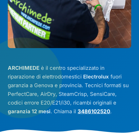
ARCHIMEDE
è il centro specializzato in
riparazione di elettrodomestici
Electrolux
fuori
garanzia a Genova e provincia. Tecnici formati su
PerfectCare
,
AirDry
,
SteamCrisp
,
SensiCare
,
codici errore
E20
/
E21
/
i30
, ricambi originali e
garanzia 12 mesi
. Chiama il
3486102520
.