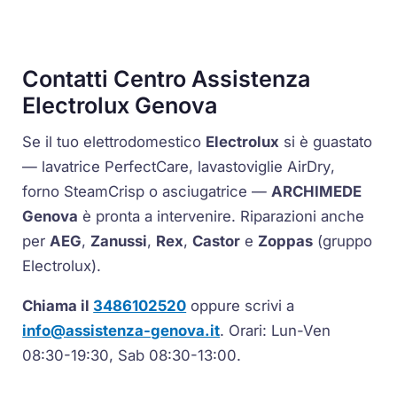
Contatti Centro Assistenza
Electrolux Genova
Se il tuo elettrodomestico
Electrolux
si è guastato
— lavatrice
PerfectCare
, lavastoviglie
AirDry
,
forno
SteamCrisp
o asciugatrice —
ARCHIMEDE
Genova
è pronta a intervenire. Riparazioni anche
per
AEG
,
Zanussi
,
Rex
,
Castor
e
Zoppas
(gruppo
Electrolux).
Chiama il
3486102520
oppure scrivi a
info@assistenza-genova.it
. Orari: Lun-Ven
08:30-19:30, Sab 08:30-13:00.