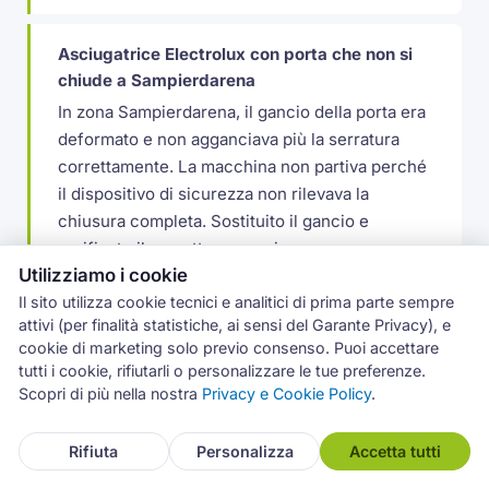
Asciugatrice Electrolux con porta che non si
chiude a Sampierdarena
In zona Sampierdarena, il gancio della porta era
deformato e non agganciava più la serratura
correttamente. La macchina non partiva perché
il dispositivo di sicurezza non rilevava la
chiusura completa. Sostituito il gancio e
verificato il corretto aggancio.
Utilizziamo i cookie
Il sito utilizza cookie tecnici e analitici di prima parte sempre
Frigorifero Electrolux con compressore che
attivi (per finalità statistiche, ai sensi del Garante Privacy), e
cookie di marketing solo previo consenso. Puoi accettare
scatta senza partire
tutti i cookie, rifiutarli o personalizzare le tue preferenze.
Il compressore tentava di avviarsi con un click e
Scopri di più nella nostra
Privacy e Cookie Policy
.
si fermava dopo pochi secondi, ripetendo il
tentativo ogni tre o quattro minuti. Il relè PTC
Rifiuta
Personalizza
Accetta tutti
era degradato e non manteneva la fase di