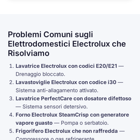
Problemi Comuni sugli
Elettrodomestici Electrolux che
Risolviamo
Lavatrice Electrolux con codici
E20
/
E21
—
Drenaggio bloccato.
Lavastoviglie Electrolux con codice
i30
—
Sistema anti-allagamento attivato.
Lavatrice
PerfectCare
con dosatore difettoso
— Sistema sensori detersivo.
Forno Electrolux
SteamCrisp
con generatore
vapore guasto
— Pompa o serbatoio.
Frigorifero Electrolux che non raffredda
—
Compressore
o gas refrigerante.