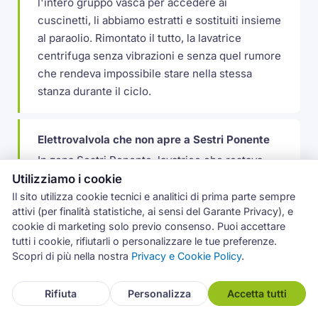
l'intero gruppo vasca per accedere ai
cuscinetti, li abbiamo estratti e sostituiti insieme
al paraolio. Rimontato il tutto, la lavatrice
centrifuga senza vibrazioni e senza quel rumore
che rendeva impossibile stare nella stessa
stanza durante il ciclo.
Elettrovalvola che non apre a Sestri Ponente
In zona Sestri Ponente, lavatrice che restava
ferma dopo l'avvio senza caricare acqua.
Utilizziamo i cookie
Elettrovalvola di carico bloccata dal calcare.
Il sito utilizza cookie tecnici e analitici di prima parte sempre
attivi (per finalità statistiche, ai sensi del Garante Privacy), e
Sostituzione del componente, la macchina ha
cookie di marketing solo previo consenso. Puoi accettare
ripreso a caricare al primo tentativo.
tutti i cookie, rifiutarli o personalizzare le tue preferenze.
Scopri di più nella nostra
Privacy e Cookie Policy
.
Guarnizione oblo lacerata da una cerniera
Rifiuta
Personalizza
Accetta tutti
dimenticata
Da un cliente di Rapallo, pozza d'acqua a ogni