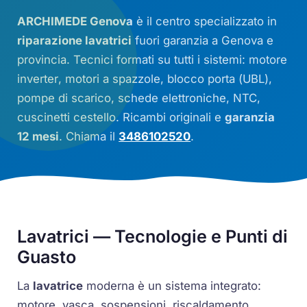
ARCHIMEDE Genova
è il centro specializzato in
riparazione lavatrici
fuori garanzia a Genova e
provincia. Tecnici formati su tutti i sistemi: motore
inverter
, motori a spazzole, blocco porta (
UBL
),
pompe di scarico, schede elettroniche,
NTC
,
cuscinetti cestello. Ricambi originali e
garanzia
12 mesi
. Chiama il
3486102520
.
Lavatrici — Tecnologie e Punti di
Guasto
La
lavatrice
moderna è un sistema integrato:
motore, vasca, sospensioni, riscaldamento,