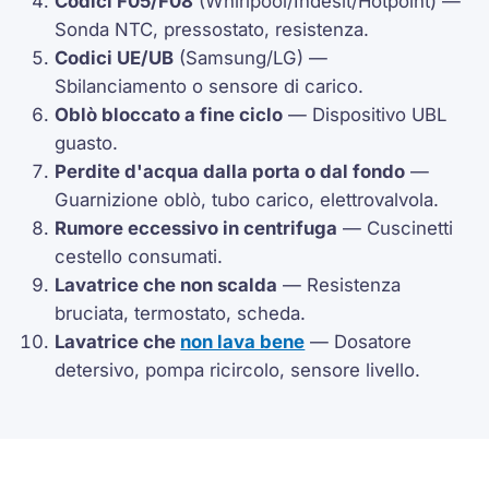
Codici
F05
/
F08
(Whirlpool/Indesit/Hotpoint) —
Sonda
NTC
,
pressostato
, resistenza.
Codici
UE
/
UB
(Samsung/LG) —
Sbilanciamento o sensore di carico.
Oblò bloccato a fine ciclo
— Dispositivo
UBL
guasto.
Perdite d'acqua dalla porta o dal fondo
—
Guarnizione oblò, tubo carico, elettrovalvola.
Rumore eccessivo in centrifuga
— Cuscinetti
cestello consumati.
Lavatrice che non scalda
— Resistenza
bruciata,
termostato
, scheda.
Lavatrice che
non lava bene
— Dosatore
detersivo, pompa ricircolo, sensore livello.