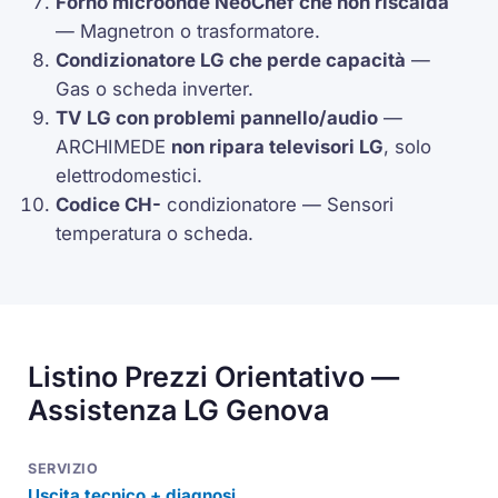
Forno microonde
NeoChef
che non riscalda
—
Magnetron
o trasformatore.
Condizionatore LG che perde capacità
—
Gas o scheda inverter.
TV LG con problemi pannello/audio
—
ARCHIMEDE
non ripara televisori LG
, solo
elettrodomestici.
Codice
CH-
condizionatore — Sensori
temperatura o scheda.
Listino Prezzi Orientativo —
Assistenza LG Genova
Uscita tecnico + diagnosi