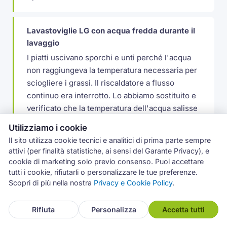
Lavastoviglie LG con acqua fredda durante il
lavaggio
I piatti uscivano sporchi e unti perché l'acqua
non raggiungeva la temperatura necessaria per
sciogliere i grassi. Il riscaldatore a flusso
continuo era interrotto. Lo abbiamo sostituito e
verificato che la temperatura dell'acqua salisse
correttamente durante le diverse fasi del
Utilizziamo i cookie
programma. Il cliente aveva pensato a un
Il sito utilizza cookie tecnici e analitici di prima parte sempre
problema di pressione dell'acqua perché i piatti
attivi (per finalità statistiche, ai sensi del Garante Privacy), e
uscivano con residui, ma in realtà era
cookie di marketing solo previo consenso. Puoi accettare
semplicemente la mancanza di calore a
tutti i cookie, rifiutarli o personalizzare le tue preferenze.
Scopri di più nella nostra
Privacy e Cookie Policy
.
impedire un lavaggio efficace.
Rifiuta
Personalizza
Accetta tutti
Lavatrice LG con cassetto detersivo che non