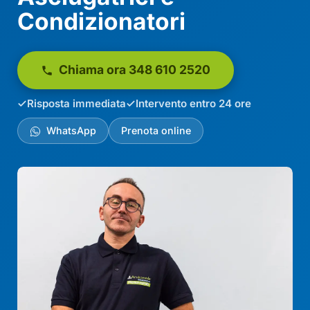
Condizionatori
Chiama ora 348 610 2520
Risposta immediata
Intervento entro 24 ore
WhatsApp
Prenota online