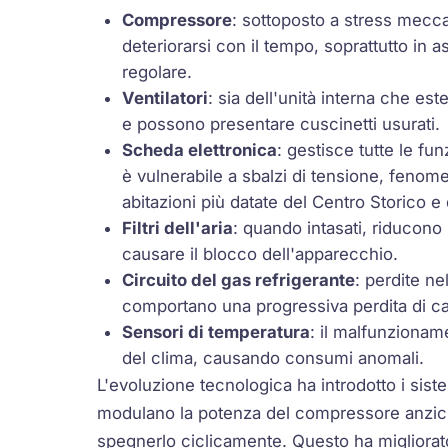
Compressore
: sottoposto a stress mecc
deteriorarsi con il tempo, soprattutto in
regolare.
Ventilatori
: sia dell'unità interna che e
e possono presentare cuscinetti usurati.
Scheda elettronica
: gestisce tutte le fu
è vulnerabile a sbalzi di tensione, fenom
abitazioni più datate del Centro Storico e 
Filtri dell'aria
: quando intasati, riducono
causare il blocco dell'apparecchio.
Circuito del gas refrigerante
: perdite ne
comportano una progressiva perdita di ca
Sensori di temperatura
: il malfunzionam
del clima, causando consumi anomali.
L'evoluzione tecnologica ha introdotto i sist
modulano la potenza del compressore anzic
spegnerlo ciclicamente. Questo ha migliorato