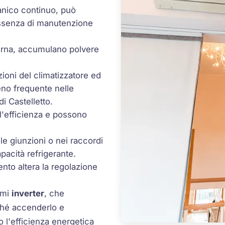
anico continuo, può
 assenza di manutenzione
sterna, accumulano polvere
nzioni del climatizzatore ed
eno frequente nelle
di Castelletto.
 l'efficienza e possono
lle giunzioni o nei raccordi
pacità refrigerante.
ento altera la regolazione
emi
inverter
, che
hé accenderlo e
 l'efficienza energetica