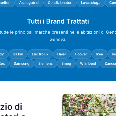
goriferi
Asciugatrici
Condizionatori
Lavasciuga
Con
Tutti i Brand Trattati
utte le principali marche presenti nelle abitazioni di Gen
Genova:
dy
Daikin
Electrolux
Haier
Hoover
Ikea
In
Rex
Samsung
Siemens
Smeg
Whirlpool
Zanuss
zio di