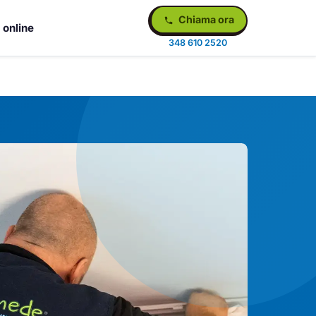
Chiama ora
 online
348 610 2520