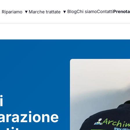
▾
▾
Blog
Chi siamo
Contatti
Prenota
Ripariamo
Marche trattate
i
arazione