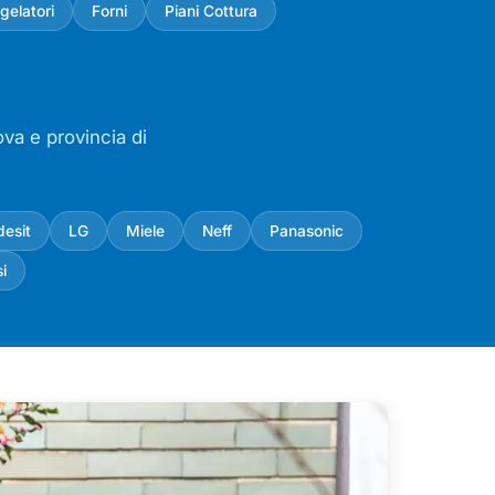
gelatori
Forni
Piani Cottura
ova e provincia di
desit
LG
Miele
Neff
Panasonic
i