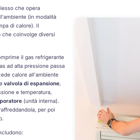
plesso che opera
ll'ambiente (in modalità
pa di calore). Il
o che coinvolge diversi
omprime il gas refrigerante
as ad alta pressione passa
cede calore all'ambiente
la
valvola di espansione
,
essione e temperatura,
poratore
(unità interna).
 raffreddandola, per poi
o.
includono: