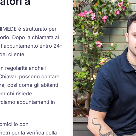
tori a
HIMEDE è strutturato per
itorio. Dopo la chiamata al
o l'appuntamento entro 24-
del cliente.
 regolarità anche i
e Chiavari possono contare
a, così come gli abitanti
er chi risiede
ordiamo appuntamenti in
domicilio con
tri per la verifica della