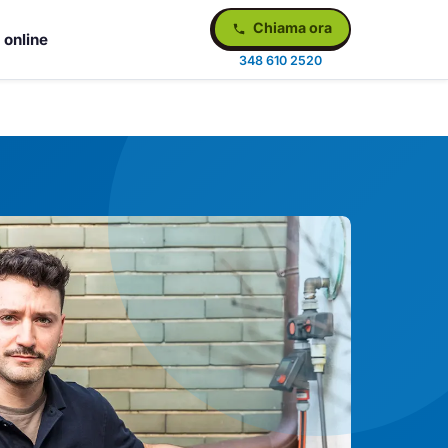
Chiama ora
 online
348 610 2520