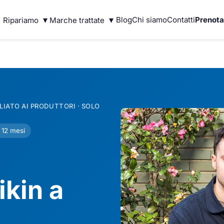
▾
▾
Blog
Chi siamo
Contatti
Prenota
Ripariamo
Marche trattate
IATO AI PRODUTTORI · SOLO
 12 mesi
ikin a