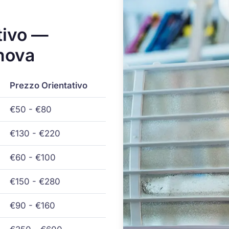
tivo —
nova
Prezzo Orientativo
€50 - €80
€130 - €220
€60 - €100
€150 - €280
€90 - €160