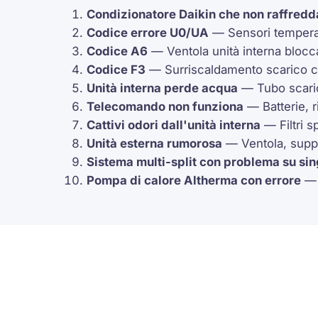
Condizionatore Daikin che non raffredd
Codice errore
U0
/
UA
— Sensori tempera
Codice
A6
— Ventola unità interna blocc
Codice
F3
— Surriscaldamento scarico 
Unità interna perde acqua
— Tubo scaric
Telecomando non funziona
— Batterie, r
Cattivi odori dall'unità interna
— Filtri s
Unità esterna rumorosa
— Ventola, suppo
Sistema multi-split con problema su sin
Pompa di calore
Altherma
con errore
— 