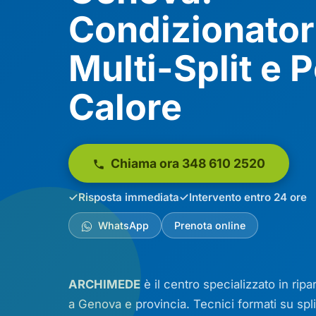
Condizionatori
Multi-Split e 
Calore
Chiama ora 348 610 2520
Risposta immediata
Intervento entro 24 ore
WhatsApp
Prenota online
ARCHIMEDE
è il centro specializzato in rip
a Genova e provincia. Tecnici formati su
spli