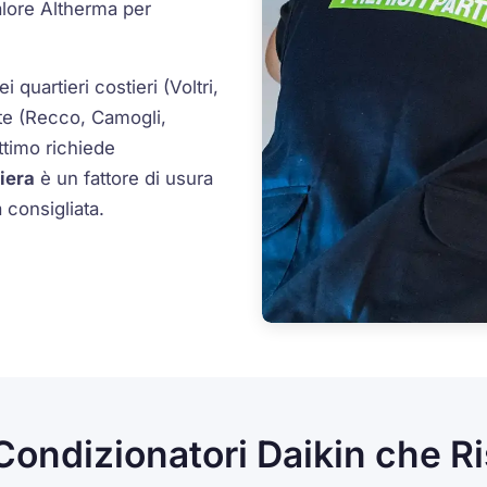
alore
Altherma
per
 quartieri costieri (Voltri,
nte (Recco, Camogli,
ttimo richiede
iera
è un fattore di usura
 consigliata.
Condizionatori Daikin che R