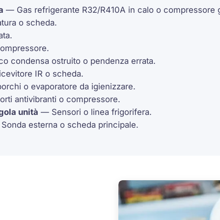
a
— Gas refrigerante R32/R410A in calo o
compressore
g
tura o scheda.
ata.
compressore.
o condensa ostruito o pendenza errata.
icevitore IR o scheda.
porchi o evaporatore da igienizzare.
rti antivibranti o
compressore
.
gola unità
— Sensori o linea frigorifera.
Sonda esterna o scheda principale.