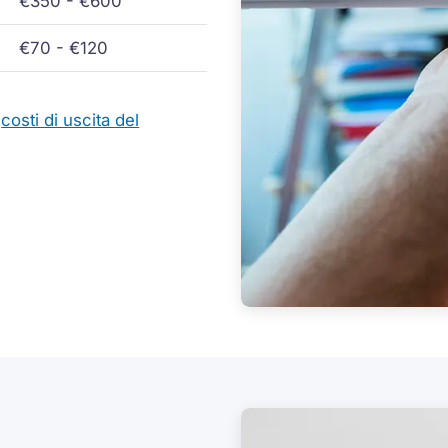
€350 - €600
€70 - €120
i
costi di uscita del