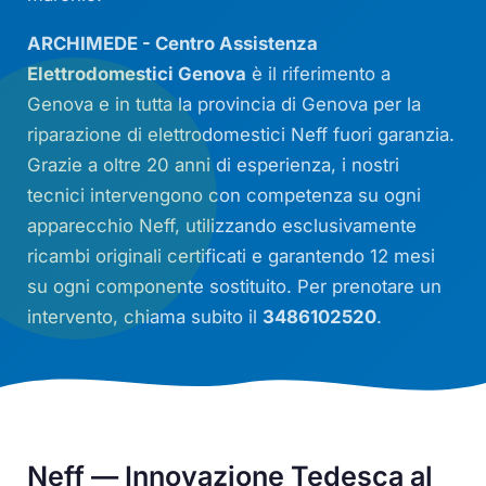
ARCHIMEDE - Centro Assistenza
Elettrodomestici Genova
è il riferimento a
Genova e in tutta la provincia di Genova per la
riparazione di elettrodomestici Neff fuori garanzia.
Grazie a oltre 20 anni di esperienza, i nostri
tecnici intervengono con competenza su ogni
apparecchio Neff, utilizzando esclusivamente
ricambi originali certificati e garantendo 12 mesi
su ogni componente sostituito. Per prenotare un
intervento, chiama subito il
3486102520
.
Neff — Innovazione Tedesca al