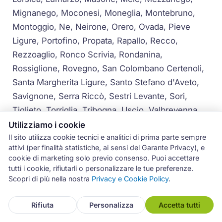
Mignanego, Moconesi, Moneglia, Montebruno,
Montoggio, Ne, Neirone, Orero, Ovada, Pieve
Ligure, Portofino, Propata, Rapallo, Recco,
Rezzoaglio, Ronco Scrivia, Rondanina,
Rossiglione, Rovegno, San Colombano Certenoli,
Santa Margherita Ligure, Santo Stefano d'Aveto,
Savignone, Serra Riccò, Sestri Levante, Sori,
Tiglieto, Torriglia, Tribogna, Uscio, Valbrevenna,
Vobbia, Zoagli
Utilizziamo i cookie
Il sito utilizza cookie tecnici e analitici di prima parte sempre
Per i comuni più distanti dal capoluogo, la
attivi (per finalità statistiche, ai sensi del Garante Privacy), e
cookie di marketing solo previo consenso. Puoi accettare
disponibilità viene concordata telefonicamente al
tutti i cookie, rifiutarli o personalizzare le tue preferenze.
momento della prenotazione, garantendo
Scopri di più nella nostra
Privacy e Cookie Policy
.
comunque tempi certi e interventi professionali.
Rifiuta
Personalizza
Accetta tutti