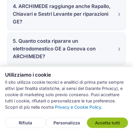
4. ARCHIMEDE raggiunge anche Rapallo,
Chiavari e Sestri Levante per riparazioni
GE?
5. Quanto costa riparare un
elettrodomestico GE a Genova con
ARCHIMEDE?
Utilizziamo i cookie
6. I ricambi GE installati da ARCHIMEDE
Il sito utilizza cookie tecnici e analitici di prima parte sempre
sono coperti da garanzia?
attivi (per finalità statistiche, ai sensi del Garante Privacy), e
cookie di marketing solo previo consenso. Puoi accettare
tutti i cookie, rifiutarli o personalizzare le tue preferenze.
Scopri di più nella nostra
Privacy e Cookie Policy
.
Rifiuta
Personalizza
Accetta tutti
Affidati a ARCHIMEDE per i Tuoi