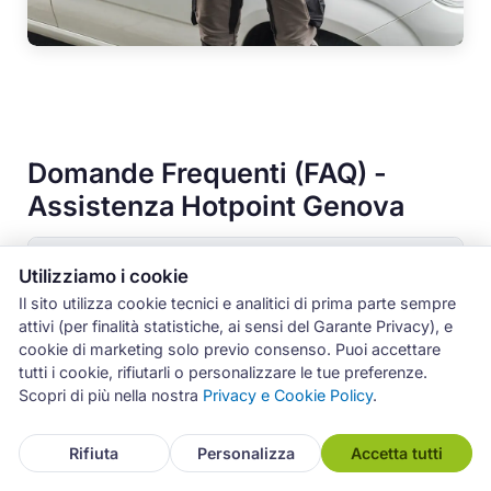
Domande Frequenti (FAQ) -
Assistenza Hotpoint Genova
1. Quanto costa l'assistenza per una
Utilizziamo i cookie
lavatrice Hotpoint a Genova?
Il sito utilizza cookie tecnici e analitici di prima parte sempre
attivi (per finalità statistiche, ai sensi del Garante Privacy), e
cookie di marketing solo previo consenso. Puoi accettare
2. ARCHIMEDE ripara tutti i modelli di
tutti i cookie, rifiutarli o personalizzare le tue preferenze.
elettrodomestici Hotpoint?
Scopri di più nella nostra
Privacy e Cookie Policy
.
Rifiuta
Personalizza
Accetta tutti
3. È possibile richiedere un intervento