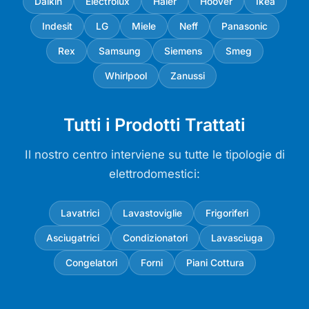
Daikin
Electrolux
Haier
Hoover
Ikea
Indesit
LG
Miele
Neff
Panasonic
Rex
Samsung
Siemens
Smeg
Whirlpool
Zanussi
Tutti i Prodotti Trattati
Il nostro centro interviene su tutte le tipologie di
elettrodomestici:
Lavatrici
Lavastoviglie
Frigoriferi
Asciugatrici
Condizionatori
Lavasciuga
Congelatori
Forni
Piani Cottura