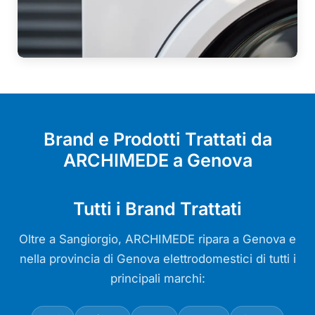
Brand e Prodotti Trattati da
ARCHIMEDE a Genova
Tutti i Brand Trattati
Oltre a Sangiorgio, ARCHIMEDE ripara a Genova e
nella provincia di Genova elettrodomestici di tutti i
principali marchi: