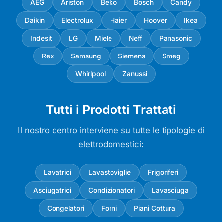
AEG
Ariston
Beko
Bosch
Candy
Daikin
Electrolux
Haier
Hoover
Ikea
Indesit
LG
Miele
Neff
Panasonic
Rex
Samsung
Siemens
Smeg
Whirlpool
Zanussi
Tutti i Prodotti Trattati
Il nostro centro interviene su tutte le tipologie di
elettrodomestici:
Lavatrici
Lavastoviglie
Frigoriferi
Asciugatrici
Condizionatori
Lavasciuga
Congelatori
Forni
Piani Cottura