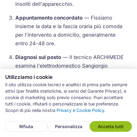
insoliti dell'apparecchio.
Appuntamento concordato
— Fissiamo
insieme la data e la fascia oraria più comoda
per l'intervento a domicilio, generalmente
entro 24-48 ore.
Diagnosi sul posto
— Il tecnico ARCHIMEDE
esamina l'elettrodomestico Sangiorgio
direttamente a casa tua e individua la causa
Utilizziamo i cookie
del malfunzionamento.
Il sito utilizza cookie tecnici e analitici di prima parte sempre
attivi (per finalità statistiche, ai sensi del Garante Privacy), e
Preventivo e autorizzazione
— Prima di
cookie di marketing solo previo consenso. Puoi accettare
tutti i cookie, rifiutarli o personalizzare le tue preferenze.
procedere, il tecnico comunica il costo della
Scopri di più nella nostra
Privacy e Cookie Policy
.
riparazione. Solo dopo la tua autorizzazione si
procede con l'intervento.
Rifiuta
Personalizza
Accetta tutti
Riparazione e garanzia
— Il guasto viene