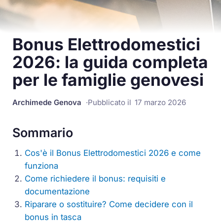
Bonus Elettrodomestici
2026: la guida completa
per le famiglie genovesi
Archimede Genova
Pubblicato il
17 marzo 2026
Sommario
Cos'è il Bonus Elettrodomestici 2026 e come
funziona
Come richiedere il bonus: requisiti e
documentazione
Riparare o sostituire? Come decidere con il
bonus in tasca