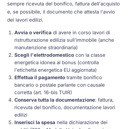
sempre ricevuta del bonifico, fattura dell'acquisto
e, se possibile, il documento che attesta l'avvio
dei lavori edilizi.
Avvia o verifica
di avere in corso lavori di
ristrutturazione edilizia sull'immobile (anche
manutenzione straordinaria)
Scegli l'elettrodomestico
con la classe
energetica idonea al bonus (controlla
l'etichetta energetica EU aggiornata)
Effettua il pagamento
tramite bonifico
bancario o postale parlante con causale
corretta (art. 16-bis TUIR)
Conserva tutta la documentazione
: fattura,
ricevuta del bonifico, documentazione lavori
edilizi
Inserisci la spesa
nella dichiarazione dei