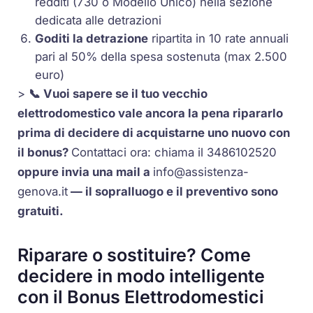
redditi (730 o Modello Unico) nella sezione
dedicata alle detrazioni
Goditi la detrazione
ripartita in 10 rate annuali
pari al 50% della spesa sostenuta (max 2.500
euro)
>
📞 Vuoi sapere se il tuo vecchio
elettrodomestico vale ancora la pena ripararlo
prima di decidere di acquistarne uno nuovo con
il bonus?
Contattaci ora: chiama il 3486102520
oppure invia una mail a
info@assistenza-
genova.it
— il sopralluogo e il preventivo sono
gratuiti.
Riparare o sostituire? Come
decidere in modo intelligente
con il Bonus Elettrodomestici