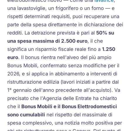
elettrodomestico nuovo — come una
lavatrice
,
una lavastoviglie, un frigorifero o un forno — e
rispetti determinati requisiti, puoi recuperare una
parte della spesa direttamente in dichiarazione dei
redditi. La detrazione prevista è pari al
50% su
una spesa massima di 2.500 euro
, il che
significa un risparmio fiscale reale fino a
1.250
euro
. Il bonus rientra nell'alveo del più ampio
Bonus Mobili
, confermato senza modifiche per il
2026, e si applica in abbinamento a interventi di
ristrutturazione edilizia
(lavori iniziati a partire dal
1° gennaio dell'anno precedente all'acquisto). Va
precisato che l'Agenzia delle Entrate ha chiarito
che il
Bonus Mobili e il Bonus Elettrodomestici
sono cumulabili
nel rispetto del massimale di
spesa complessivo, una notizia molto positiva per