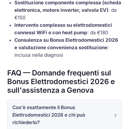
Sostituzione componente complessa (scheda
elettronica, motore inverter, valvola EV)
: da
€150
Intervento complesso su elettrodomestici
connessi WiFi o con heat pump
: da €180
Consulenza su Bonus Elettrodomestici 2026
e valutazione convenienza sostituzione
:
inclusa nella diagnosi
FAQ — Domande frequenti sul
Bonus Elettrodomestici 2026 e
sull'assistenza a Genova
Cos'è esattamente il Bonus
Elettrodomestici 2026 e chi può
richiederlo?