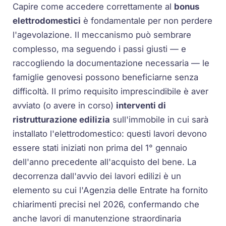
Capire come accedere correttamente al
bonus
elettrodomestici
è fondamentale per non perdere
l'agevolazione. Il meccanismo può sembrare
complesso, ma seguendo i passi giusti — e
raccogliendo la documentazione necessaria — le
famiglie genovesi possono beneficiarne senza
difficoltà. Il primo requisito imprescindibile è aver
avviato (o avere in corso)
interventi di
ristrutturazione edilizia
sull'immobile in cui sarà
installato l'elettrodomestico: questi lavori devono
essere stati iniziati non prima del 1° gennaio
dell'anno precedente all'acquisto del bene. La
decorrenza dall'avvio dei lavori edilizi
è un
elemento su cui l'Agenzia delle Entrate ha fornito
chiarimenti precisi nel 2026, confermando che
anche lavori di manutenzione straordinaria