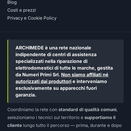
Blog
Costi e prezzi
Privacy e Cookie Policy
ARCHIMEDE è una rete nazionale
indipendente di centri di assistenza
specializzati nella riparazione di
elettrodomestici di tutte le marche, gestita
da Numeri Primi Srl.
Non siamo affiliati né
autorizzati dai produttori
e interveniamo
esclusivamente su apparecchi fuori
garanzia.
Coordiniamo la rete con
standard di qualità comuni
,
selezioniamo i tecnici sul territorio e
supportiamo il
cliente
lungo tutto il percorso — prima, durante e dopo