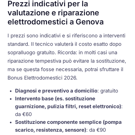
Prezzi indicativi per la
valutazione e riparazione
elettrodomestici a Genova
I prezzi sono indicativi e si riferiscono a interventi
standard. Il tecnico valuterà il costo esatto dopo
sopralluogo gratuito. Ricorda: in molti casi una
riparazione tempestiva può evitare la sostituzione,
ma se questa fosse necessaria, potrai sfruttare il
Bonus Elettrodomestici 2026.
Diagnosi e preventivo a domicilio
: gratuito
Intervento base (es. sostituzione
guarnizione, pulizia filtri, reset elettronico)
:
da €60
Sostituzione componente semplice (pompa
scarico, resistenza, sensore)
: da €90