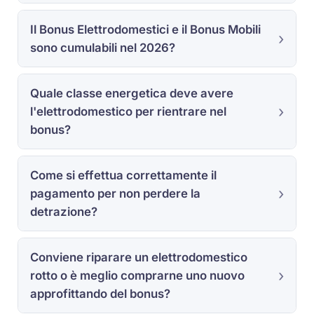
Il Bonus Elettrodomestici e il Bonus Mobili
sono cumulabili nel 2026?
Quale classe energetica deve avere
l'elettrodomestico per rientrare nel
bonus?
Come si effettua correttamente il
pagamento per non perdere la
detrazione?
Conviene riparare un elettrodomestico
rotto o è meglio comprarne uno nuovo
approfittando del bonus?