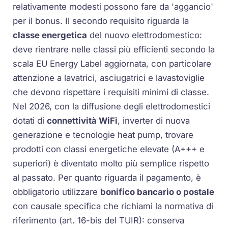
relativamente modesti possono fare da 'aggancio'
per il bonus. Il secondo requisito riguarda la
classe energetica
del nuovo elettrodomestico:
deve rientrare nelle classi più efficienti secondo la
scala
EU Energy Label
aggiornata, con particolare
attenzione a lavatrici, asciugatrici e lavastoviglie
che devono rispettare i requisiti minimi di classe.
Nel 2026, con la diffusione degli elettrodomestici
dotati di
connettività WiFi
,
inverter di nuova
generazione
e tecnologie
heat pump
, trovare
prodotti con classi energetiche elevate (A+++ e
superiori) è diventato molto più semplice rispetto
al passato. Per quanto riguarda il pagamento, è
obbligatorio utilizzare
bonifico bancario o postale
con causale specifica che richiami la normativa di
riferimento (art. 16-bis del TUIR): conserva